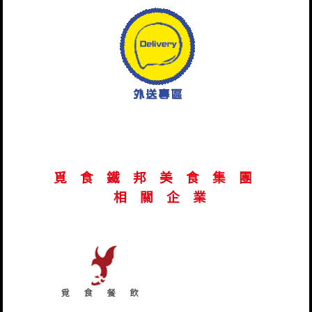
覓 食 鐵 邦 美 食 集 團
相 關 企 業