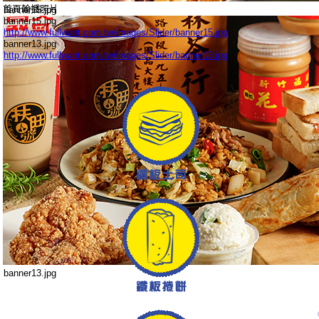
首頁輪播照片
banner15.jpg
banner15.jpg
http://www.fullwant.com.tw/images/Slider/banner15.jpg
banner13.jpg
http://www.fullwant.com.tw/images/Slider/banner13.jpg
banner13.jpg