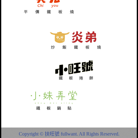
Copyright © 扶旺號 fullwant. All Rights Reserved.